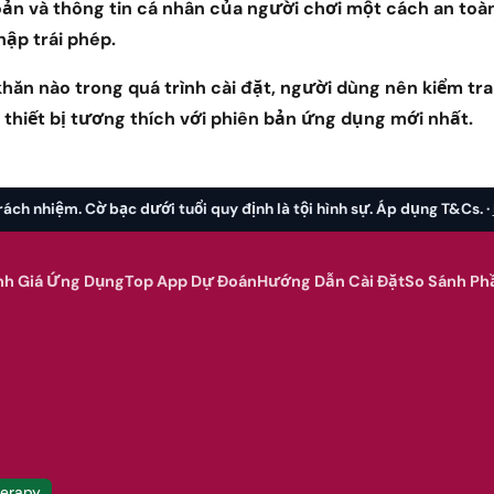
oản và thông tin cá nhân của người chơi một cách an toàn
hập trái phép.
khăn nào trong quá trình cài đặt, người dùng nên kiểm tra
 thiết bị tương thích với phiên bản ứng dụng mới nhất.
rách nhiệm. Cờ bạc dưới tuổi quy định là tội hình sự. Áp dụng T&Cs. ·
nh Giá Ứng Dụng
Top App Dự Đoán
Hướng Dẫn Cài Đặt
So Sánh P
herapy