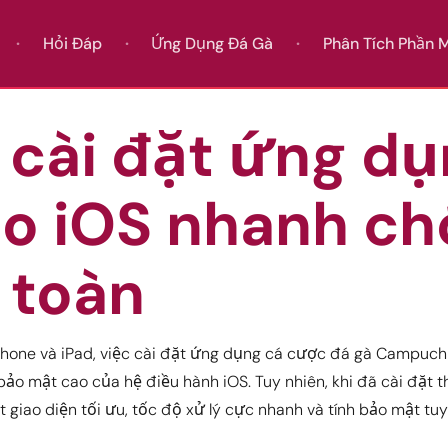
Hỏi Đáp
Ứng Dụng Đá Gà
Phân Tích Phần
 cài đặt ứng dụ
ho iOS nhanh c
 toàn
Phone và iPad, việc cài đặt ứng dụng cá cược đá gà Campuch
 bảo mật cao của hệ điều hành iOS. Tuy nhiên, khi đã cài đặt 
 giao diện tối ưu, tốc độ xử lý cực nhanh và tính bảo mật tu