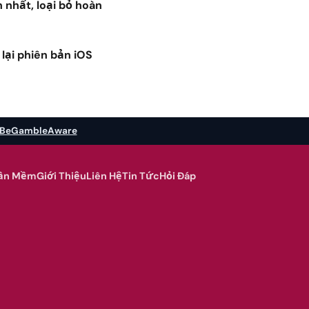
 nhất, loại bỏ hoàn
 lại phiên bản iOS
BeGambleAware
hần Mềm
Giới Thiệu
Liên Hệ
Tin Tức
Hỏi Đáp