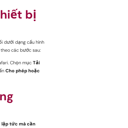
hiết bị
ối dưới dạng cấu hình
n theo các bước sau:
afari. Chọn mục
Tải
hấn
Cho phép hoặc
ứng
y lập tức mà cần