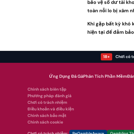
bảo vệ số dư tài kh
toàn nỗi lo bị xâm n
Khi gặp bất kỳ khó 
hiện tại để đảm bảo
18+
Chơi có t
Ứng Dụng Đá Gà
Phân Tích Phần Mềm
Đá
Chính sách biên tập
Phương pháp đánh giá
Chơi có trách nhiệm
Điều khoản và điều kiện
Chính sách bảo mật
Chính sách cookie
Chơi có trách nhiệm:
BeGambleAware
Gambling T