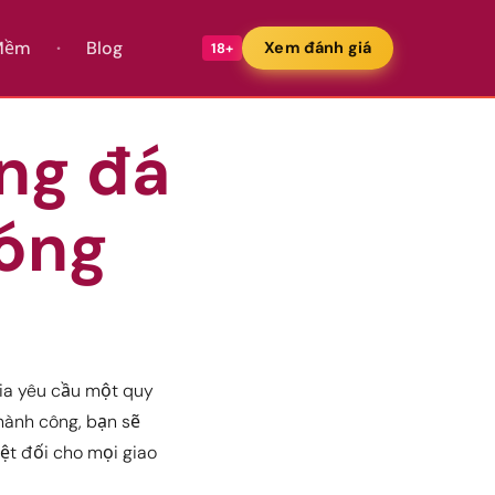
 Mềm
Blog
Xem đánh giá
18+
ng đá
hóng
ia yêu cầu một quy
thành công, bạn sẽ
yệt đối cho mọi giao