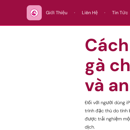
Giới Thiệu
Liên Hệ
Tin Tức
Cách
gà c
và an
Đối với người dùng i
trình đặc thù do tính
được trải nghiệm một
dịch.