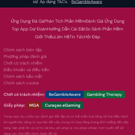
sự. Áp dụng T&Cs. ·
BeGambleAware
Ứng Dụng Đá Gà
Phân Tích Phần Mềm
Đánh Giá Ứng Dụng
Top App Dự Đoán
Hướng Dẫn Cài Đặt
So Sánh Phần Mềm
Giới Thiệu
Liên Hệ
Tin Tức
Hỏi Đáp
Chính sách biên tập
Phương pháp đánh giá
Chơi có trách nhiệm
Điều khoản và điều kiện
Chính sách bảo mật
Chính sách cookie
Chơi có trách nhiệm:
BeGambleAware
Gambling Therapy
Giấy phép:
MGA
Curaçao eGaming
Trang web này chứa các đánh giá độc lập và có thể nhận hoa hồng từ nhà điều hành
khi người đọc đăng ký qua liên kết của chúng tôi. Hoa hồng không ảnh hưởng đến xếp
hạng. Bạn phải 18+ và cư trú tại khu vực pháp lý cho phép cờ bạc trực tuyến để sử
dụng các nhà điều hành được liệt kê.