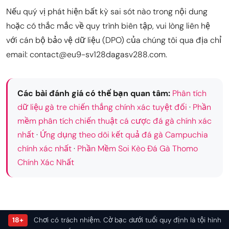
Nếu quý vị phát hiện bất kỳ sai sót nào trong nội dung
hoặc có thắc mắc về quy trình biên tập, vui lòng liên hệ
với cán bộ bảo vệ dữ liệu (DPO) của chúng tôi qua địa chỉ
email:
contact@eu9-sv128dagasv288.com
.
Các bài đánh giá có thể bạn quan tâm:
Phân tích
dữ liệu gà tre chiến thắng chính xác tuyệt đối
·
Phần
mềm phân tích chiến thuật cá cược đá gà chính xác
nhất
·
Ứng dụng theo dõi kết quả đá gà Campuchia
chính xác nhất
·
Phần Mềm Soi Kèo Đá Gà Thomo
Chính Xác Nhất
18+
Chơi có trách nhiệm. Cờ bạc dưới tuổi quy định là tội hình