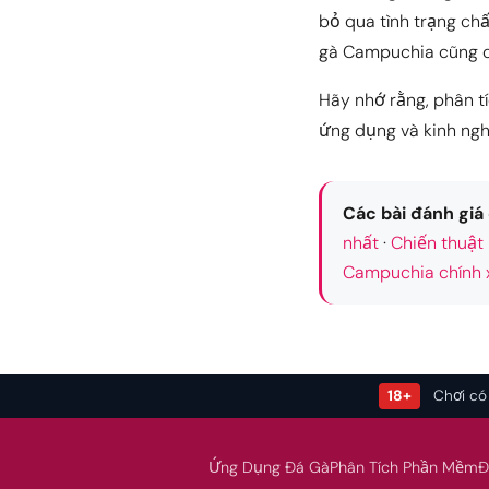
bỏ qua tình trạng chấ
gà Campuchia cũng có
Hãy nhớ rằng, phân tí
ứng dụng và kinh ngh
Các bài đánh giá
nhất
·
Chiến thuật 
Campuchia chính 
18+
Chơi có 
Ứng Dụng Đá Gà
Phân Tích Phần Mềm
Đ