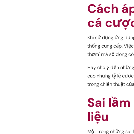
Cách áp
cá cượ
Khi sử dụng ứng dụng
thống cung cấp. Việc 
thơm" mà số đông có
Hãy chú ý đến những 
cao nhưng tỷ lệ cược
trong chiến thuật của
Sai lầm
liệu
Một trong những sai l