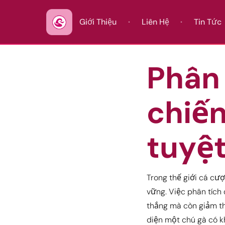
Giới Thiệu
Liên Hệ
Tin Tức
Phân 
chiến
tuyệt
Trong thế giới cá cư
vững. Việc phân tích 
thắng mà còn giảm thi
diện một chú gà có k