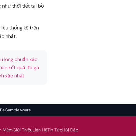
như thời tiết tại bồ
liệu thống kê trên
ác nhất.
u lông chuẩn xác
án kết quả đá gà
nh xác nhất
BeGambleAware
ần Mềm
Giới Thiệu
Liên Hệ
Tin Tức
Hỏi Đáp