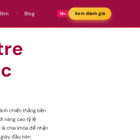
 Mềm
Blog
Xem đánh giá
18+
tre
ác
ành chiến thắng bền
ơi nâng cao tỷ lệ
 là chìa khóa để nhận
giây đầu tiên.