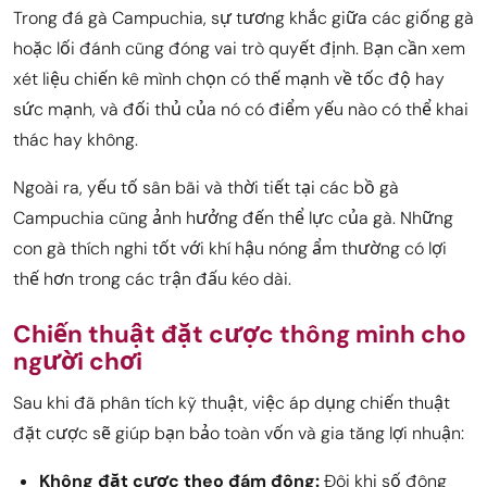
Trong đá gà Campuchia, sự tương khắc giữa các giống gà
hoặc lối đánh cũng đóng vai trò quyết định. Bạn cần xem
xét liệu chiến kê mình chọn có thế mạnh về tốc độ hay
sức mạnh, và đối thủ của nó có điểm yếu nào có thể khai
thác hay không.
Ngoài ra, yếu tố sân bãi và thời tiết tại các bồ gà
Campuchia cũng ảnh hưởng đến thể lực của gà. Những
con gà thích nghi tốt với khí hậu nóng ẩm thường có lợi
thế hơn trong các trận đấu kéo dài.
Chiến thuật đặt cược thông minh cho
người chơi
Sau khi đã phân tích kỹ thuật, việc áp dụng chiến thuật
đặt cược sẽ giúp bạn bảo toàn vốn và gia tăng lợi nhuận:
Không đặt cược theo đám đông:
Đôi khi số đông