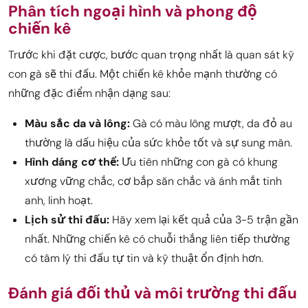
Phân tích ngoại hình và phong độ
chiến kê
Trước khi đặt cược, bước quan trọng nhất là quan sát kỹ
con gà sẽ thi đấu. Một chiến kê khỏe mạnh thường có
những đặc điểm nhận dạng sau:
Màu sắc da và lông:
Gà có màu lông mượt, da đỏ au
thường là dấu hiệu của sức khỏe tốt và sự sung mãn.
Hình dáng cơ thể:
Ưu tiên những con gà có khung
xương vững chắc, cơ bắp săn chắc và ánh mắt tinh
anh, linh hoạt.
Lịch sử thi đấu:
Hãy xem lại kết quả của 3-5 trận gần
nhất. Những chiến kê có chuỗi thắng liên tiếp thường
có tâm lý thi đấu tự tin và kỹ thuật ổn định hơn.
Đánh giá đối thủ và môi trường thi đấu