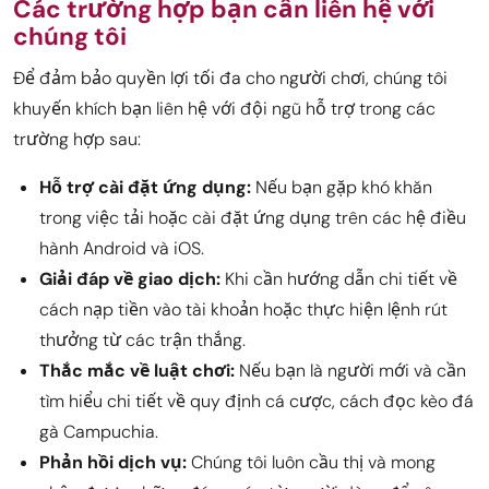
Các trường hợp bạn cần liên hệ với
chúng tôi
Để đảm bảo quyền lợi tối đa cho người chơi, chúng tôi
khuyến khích bạn liên hệ với đội ngũ hỗ trợ trong các
trường hợp sau:
Hỗ trợ cài đặt ứng dụng:
Nếu bạn gặp khó khăn
trong việc tải hoặc cài đặt ứng dụng trên các hệ điều
hành Android và iOS.
Giải đáp về giao dịch:
Khi cần hướng dẫn chi tiết về
cách nạp tiền vào tài khoản hoặc thực hiện lệnh rút
thưởng từ các trận thắng.
Thắc mắc về luật chơi:
Nếu bạn là người mới và cần
tìm hiểu chi tiết về quy định cá cược, cách đọc kèo đá
gà Campuchia.
Phản hồi dịch vụ:
Chúng tôi luôn cầu thị và mong