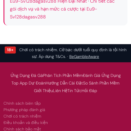
Eu9-Sv128dagasv288 Hiện Đại Nhất
·
Chi tiết các
gói dịch vụ và hạn mức cá cược tại Eu9-
Sv128dagasv288
18+
Chơi có trách nhiệm. Cờ bạc dưới tuổi quy định là tội hình
sự. Áp dụng T&Cs. ·
BeGambleAware
Ứng Dụng Đá Gà
Phân Tích Phần Mềm
Đánh Giá Ứng Dụng
Top App Dự Đoán
Hướng Dẫn Cài Đặt
So Sánh Phần Mềm
Giới Thiệu
Liên Hệ
Tin Tức
Hỏi Đáp
Chính sách biên tập
Phương pháp đánh giá
Chơi có trách nhiệm
Điều khoản và điều kiện
Chính sách bảo mật