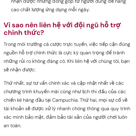
nhận được những đóng góp từ người dùng để nâng
cao chất lượng ứng dụng mỗi ngày.
Vì sao nên liên hệ với đội ngũ hỗ trợ
chính thức?
Trong môi trường cá cược trực tuyến, việc tiếp cận đúng
nguồn hỗ trợ chính thức là cực kỳ quan trọng để tránh
những rủi ro không đáng có. Khi liên hệ với chúng tôi, bạn
sẽ nhận được:
Thứ nhất, sự tư vấn chính xác và cập nhật nhất về các
chương trình khuyến mãi cũng như lịch thi đấu của các
chiến kê hàng đầu tại Campuchia. Thứ hai, mọi sự cố về
tài khoản sẽ được xử lý nhanh chóng thông qua quy trình
xác minh bảo mật, đảm bảo tài sản của người chơi luôn
an toàn.