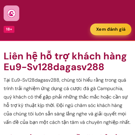
Xem đánh giá
18+
Liên hệ hỗ trợ khách hàng
Eu9-Sv128dagasv288
Tại Eu9-Sv128dagasv288, chúng tôi hiểu rằng trong quá
trình trải nghiệm ứng dụng cá cược đá gà Campuchia,
quý khách có thể gặp phải những thắc mắc hoặc cần sự
hỗ trợ kỹ thuật kịp thời. Đội ngũ chăm sóc khách hàng
của chúng tôi luôn sẵn sàng lắng nghe và giải quyết mọi
vấn đề của bạn một cách tận tâm và chuyên nghiệp nhất.