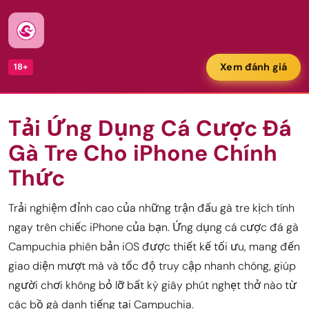
Xem đánh giá
18+
Tải Ứng Dụng Cá Cược Đá
Gà Tre Cho iPhone Chính
Thức
Trải nghiệm đỉnh cao của những trận đấu gà tre kịch tính
ngay trên chiếc iPhone của bạn. Ứng dụng cá cược đá gà
Campuchia phiên bản iOS được thiết kế tối ưu, mang đến
giao diện mượt mà và tốc độ truy cập nhanh chóng, giúp
người chơi không bỏ lỡ bất kỳ giây phút nghẹt thở nào từ
các bồ gà danh tiếng tại Campuchia.