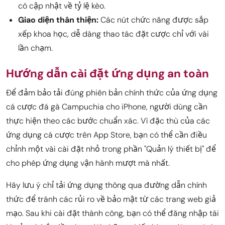
có cập nhật về tỷ lệ kèo.
Giao diện thân thiện:
Các nút chức năng được sắp
xếp khoa học, dễ dàng thao tác đặt cược chỉ với vài
lần chạm.
Hướng dẫn cài đặt ứng dụng an toàn
Để đảm bảo tải đúng phiên bản chính thức của ứng dụng
cá cược đá gà Campuchia cho iPhone, người dùng cần
thực hiện theo các bước chuẩn xác. Vì đặc thù của các
ứng dụng cá cược trên App Store, bạn có thể cần điều
chỉnh một vài cài đặt nhỏ trong phần "Quản lý thiết bị" để
cho phép ứng dụng vận hành mượt mà nhất.
Hãy lưu ý chỉ tải ứng dụng thông qua đường dẫn chính
thức để tránh các rủi ro về bảo mật từ các trang web giả
mạo. Sau khi cài đặt thành công, bạn có thể đăng nhập tài