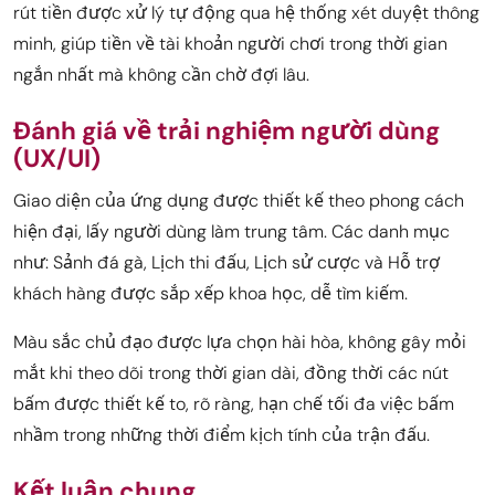
rút tiền được xử lý tự động qua hệ thống xét duyệt thông
minh, giúp tiền về tài khoản người chơi trong thời gian
ngắn nhất mà không cần chờ đợi lâu.
Đánh giá về trải nghiệm người dùng
(UX/UI)
Giao diện của ứng dụng được thiết kế theo phong cách
hiện đại, lấy người dùng làm trung tâm. Các danh mục
như: Sảnh đá gà, Lịch thi đấu, Lịch sử cược và Hỗ trợ
khách hàng được sắp xếp khoa học, dễ tìm kiếm.
Màu sắc chủ đạo được lựa chọn hài hòa, không gây mỏi
mắt khi theo dõi trong thời gian dài, đồng thời các nút
bấm được thiết kế to, rõ ràng, hạn chế tối đa việc bấm
nhầm trong những thời điểm kịch tính của trận đấu.
Kết luận chung